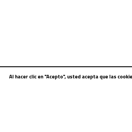
Al hacer clic en "Acepto", usted acepta que las cooki
© 2026 BYD México Racig Cup / DUNCAN Eventos / F4 NA