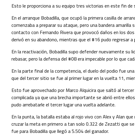
Esto le proporciona a su equipo tres victorias en este fin d
En el arranque Bobadilla, que ocupó la primera casilla de arra
comenzaba a preparar su ataque, pero una bandera amarilla s
contacto con Fernando Rivera que provocó daños en los dos au
derivó en su abandono, mientras que el #16 pudo regresar a p
En la reactivación, Bobadilla supo defender nuevamente su li
rebasar, pero la defensa del #08 era impecable por lo que cad
En la parte final de la competencia, el duelo del podio fue 
que del tercer sitio se fue al primer lugar en la vuelta 11, mi
Esto fue aprovechado por Marco Alquicira que saltó al tercer
complicada ya que una brecha importante se abrió entre ello
pudo arrebatarle el tercer lugar una vuelta adelante.
En la punta, la batalla estaba al rojo vivo con Alex y Alan q
cruzar la meta en primero a tan solo 0.322 de Zezatti que se
fue para Bobadilla que llegó a 5.504 del ganador.