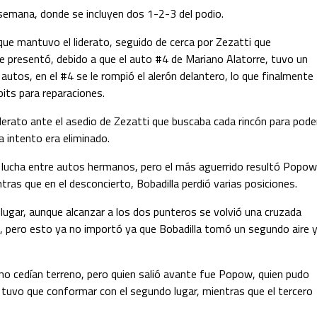
e semana, donde se incluyen dos 1-2-3 del podio.
nque mantuvo el liderato, seguido de cerca por Zezatti que
e presentó, debido a que el auto #4 de Mariano Alatorre, tuvo un
tos, en el #4 se le rompió el alerón delantero, lo que finalmente
its para reparaciones.
derato ante el asedio de Zezatti que buscaba cada rincón para pode
a intento era eliminado.
una lucha entre autos hermanos, pero el más aguerrido resultó Popow
entras que en el desconcierto, Bobadilla perdió varias posiciones.
 lugar, aunque alcanzar a los dos punteros se volvió una cruzada
s, pero esto ya no importó ya que Bobadilla tomó un segundo aire 
ue no cedían terreno, pero quien salió avante fue Popow, quien pudo
 tuvo que conformar con el segundo lugar, mientras que el tercero