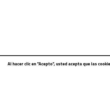
Al hacer clic en "Acepto", usted acepta que las cooki
© 2026 BYD México Racig Cup / DUNCAN Eventos / F4 NA